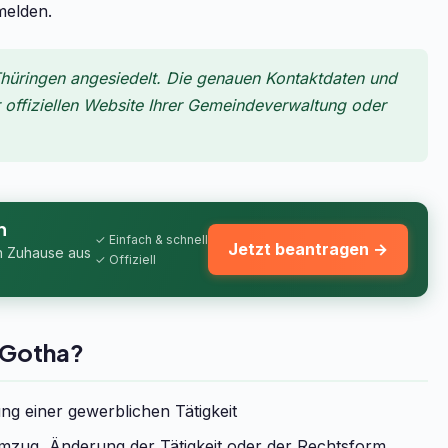
melden.
hüringen angesiedelt. Die genauen Kontaktdaten und
r offiziellen Website Ihrer Gemeindeverwaltung oder
n
✓ Einfach & schnell
Jetzt beantragen →
n Zuhause aus
✓ Offiziell
 Gotha?
g einer gewerblichen Tätigkeit
zug, Änderung der Tätigkeit oder der Rechtsform