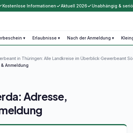
Kostenlose Informationen
Aktuell 2026
Unabhängig & seri
rbeschein ▾
Erlaubnisse ▾
Nach der Anmeldung ▾
Klein
rbeamt in Thüringen: Alle Landkreise im Überblick
Gewerbeamt Söm
›
 & Anmeldung
da: Adresse,
nmeldung