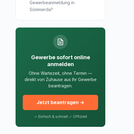
Gewerbeanmeldung in
Sömmerda?
Gewerbe sofort online
anmelden
Ohne Wartezeit, ohne Termin —
direkt von Zuhause aus Ihr Gewerbe
beantragen.
Jetzt beantragen →
✓ Einfach & schnell ✓ Offiziell