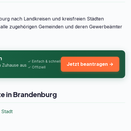
burg nach Landkreisen und kreisfreien Städten
um alle zugehörigen Gemeinden und deren Gewerbeämter
n
✓ Einfach & schnell
Jetzt beantragen →
n Zuhause aus
✓ Offiziell
te in Brandenburg
 Stadt