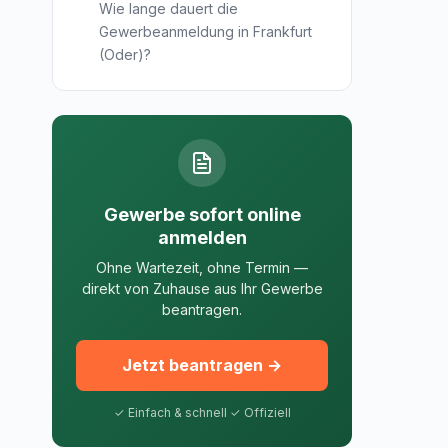
Wie lange dauert die
Gewerbeanmeldung in Frankfurt
(Oder)?
Gewerbe sofort online
anmelden
Ohne Wartezeit, ohne Termin —
direkt von Zuhause aus Ihr Gewerbe
beantragen.
Jetzt beantragen →
✓ Einfach & schnell ✓ Offiziell