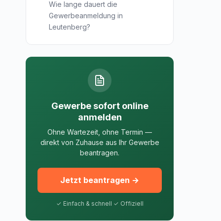
Wie lange dauert die
Gewerbeanmeldung in
Leutenberg?
Gewerbe sofort online
anmelden
Ohne Wartezeit, ohne Termin —
direkt von Zuhause aus Ihr Gewerbe
beantragen.
Jetzt beantragen →
✓ Einfach & schnell ✓ Offiziell