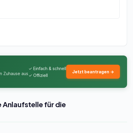
✓ Einfach & schnell
Jetzt beantragen →
on Zuhause aus
✓ Offiziell
nlaufstelle für die