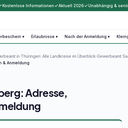
Kostenlose Informationen
Aktuell 2026
Unabhängig & seri
rbeschein ▾
Erlaubnisse ▾
Nach der Anmeldung ▾
Klein
rbeamt in Thüringen: Alle Landkreise im Überblick
Gewerbeamt Saal
›
en & Anmeldung
erg: Adresse,
nmeldung