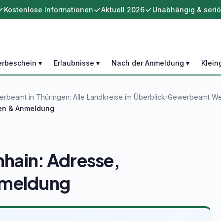
Kostenlose Informationen
Aktuell 2026
Unabhängig & seri
rbeschein ▾
Erlaubnisse ▾
Nach der Anmeldung ▾
Klein
rbeamt in Thüringen: Alle Landkreise im Überblick
Gewerbeamt Wei
›
ten & Anmeldung
hain: Adresse,
nmeldung