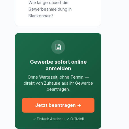
Wie lange dauert die
Gewerbeanmeldung in
Blankenhain?
Gewerbe sofort online
anmelden
Ohne Wartezeit, ohne Termin —
direkt von Zuhause aus Ihr Gewerbe
beantragen.
Jetzt beantragen →
✓ Einfach & schnell ✓ Offiziell