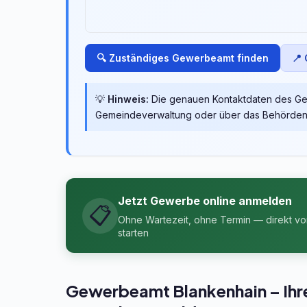
🔍 Zuständiges Gewerbeamt finden
📍
💡
Hinweis:
Die genauen Kontaktdaten des Gew
Gemeindeverwaltung oder über das Behördenp
Jetzt Gewerbe online anmelden
📋
Ohne Wartezeit, ohne Termin — direkt v
starten
Gewerbeamt Blankenhain – Ihre 