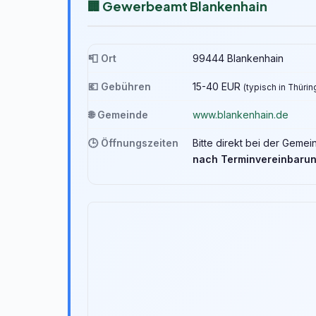
🏢 Gewerbeamt Blankenhain
📮 Ort
99444 Blankenhain
💶 Gebühren
15-40 EUR
(typisch in Thüri
🌐 Gemeinde
www.blankenhain.de
🕒 Öffnungszeiten
Bitte direkt bei der Geme
nach Terminvereinbaru