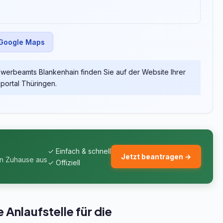
 Google Maps
erbeamts Blankenhain finden Sie auf der Website Ihrer
ortal Thüringen.
✓ Einfach & schnell
Jetzt beantragen →
on Zuhause aus
✓ Offiziell
Anlaufstelle für die