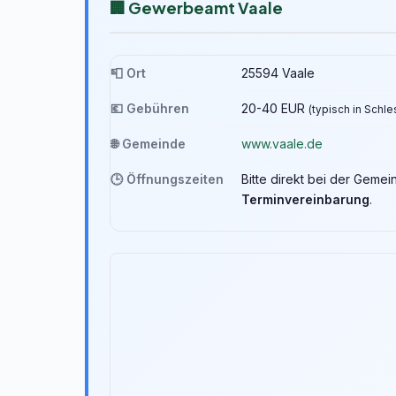
🏢 Gewerbeamt Vaale
📮 Ort
25594 Vaale
💶 Gebühren
20-40 EUR
(typisch in Schl
🌐 Gemeinde
www.vaale.de
🕒 Öffnungszeiten
Bitte direkt bei der Geme
Terminvereinbarung
.