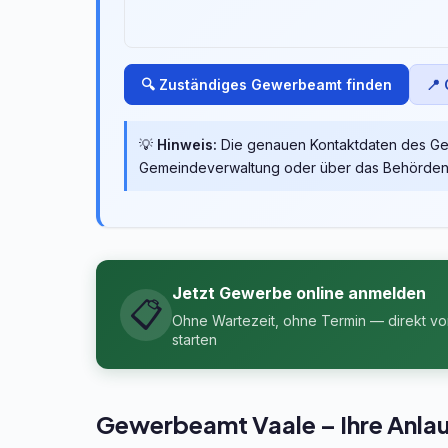
🔍 Zuständiges Gewerbeamt finden
📍
💡
Hinweis:
Die genauen Kontaktdaten des Gew
Gemeindeverwaltung oder über das Behördenpo
Jetzt Gewerbe online anmelden
📋
Ohne Wartezeit, ohne Termin — direkt v
starten
Gewerbeamt Vaale – Ihre Anla