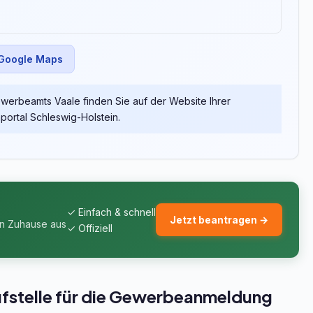
 Google Maps
erbeamts Vaale finden Sie auf der Website Ihrer
rtal Schleswig-Holstein.
✓ Einfach & schnell
Jetzt beantragen →
on Zuhause aus
✓ Offiziell
ufstelle für die Gewerbeanmeldung