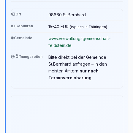
📮 Ort
98660 St.Bernhard
💶 Gebühren
15-40 EUR
(typisch in Thüringen)
🌐 Gemeinde
www.verwaltungsgemeinschaft-
feldstein.de
🕒 Öffnungszeiten
Bitte direkt bei der Gemeinde
St.Bernhard anfragen – in den
meisten Ämtern
nur nach
Terminvereinbarung
.