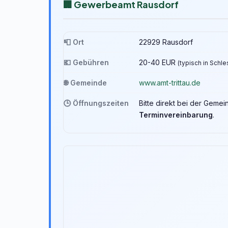
🏢 Gewerbeamt Rausdorf
📮 Ort
22929 Rausdorf
💶 Gebühren
20-40 EUR
(typisch in Schl
🌐 Gemeinde
www.amt-trittau.de
🕒 Öffnungszeiten
Bitte direkt bei der Geme
Terminvereinbarung
.