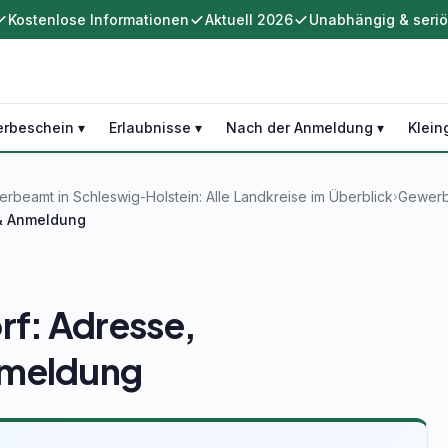
Kostenlose Informationen
Aktuell 2026
Unabhängig & seri
rbeschein ▾
Erlaubnisse ▾
Nach der Anmeldung ▾
Klein
rbeamt in Schleswig-Holstein: Alle Landkreise im Überblick
Gewerb
›
& Anmeldung
f: Adresse,
nmeldung