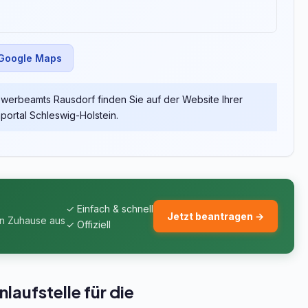
 Google Maps
erbeamts Rausdorf finden Sie auf der Website Ihrer
rtal Schleswig-Holstein.
✓ Einfach & schnell
Jetzt beantragen →
on Zuhause aus
✓ Offiziell
aufstelle für die