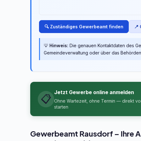
🔍 Zuständiges Gewerbeamt finden
📍
💡
Hinweis:
Die genauen Kontaktdaten des Gew
Gemeindeverwaltung oder über das Behördenpo
Jetzt Gewerbe online anmelden
📋
Ohne Wartezeit, ohne Termin — direkt v
starten
Gewerbeamt Rausdorf – Ihre Anl