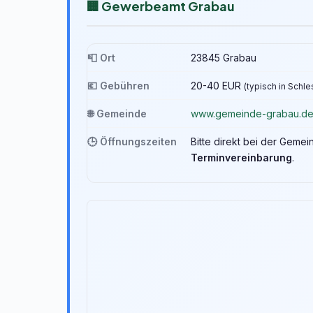
🏢 Gewerbeamt Grabau
📮 Ort
23845 Grabau
💶 Gebühren
20-40 EUR
(typisch in Schl
🌐 Gemeinde
www.gemeinde-grabau.d
🕒 Öffnungszeiten
Bitte direkt bei der Geme
Terminvereinbarung
.