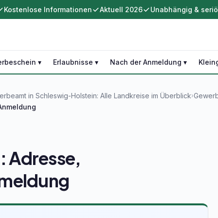
Kostenlose Informationen
Aktuell 2026
Unabhängig & seri
rbeschein ▾
Erlaubnisse ▾
Nach der Anmeldung ▾
Klein
rbeamt in Schleswig-Holstein: Alle Landkreise im Überblick
Gewerb
›
 Anmeldung
 Adresse,
nmeldung