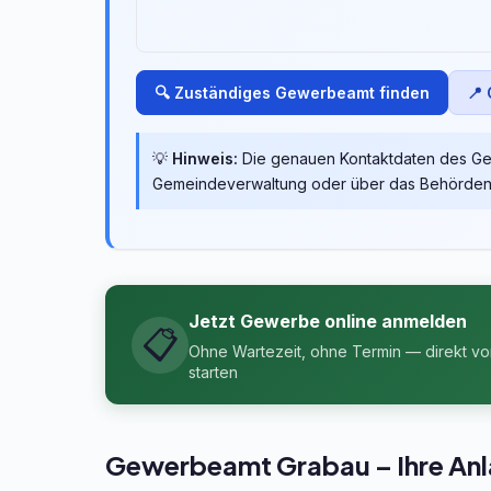
🔍 Zuständiges Gewerbeamt finden
📍
💡
Hinweis:
Die genauen Kontaktdaten des Gew
Gemeindeverwaltung oder über das Behördenpo
Jetzt Gewerbe online anmelden
📋
Ohne Wartezeit, ohne Termin — direkt v
starten
Gewerbeamt Grabau – Ihre Anl