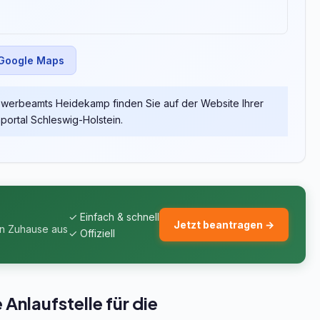
 Google Maps
werbeamts Heidekamp finden Sie auf der Website Ihrer
rtal Schleswig-Holstein.
✓ Einfach & schnell
Jetzt beantragen →
on Zuhause aus
✓ Offiziell
nlaufstelle für die