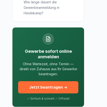
Wie lange dauert die
Gewerbeanmeldung in
Heidekamp?
Gewerbe sofort online
anmelden
Ohne Wartezeit, ohne Termin —
direkt von Zuhause aus Ihr Gewerbe
beantragen.
Jetzt beantragen →
✓ Einfach & schnell ✓ Offiziell