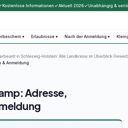
Kostenlose Informationen
Aktuell 2026
Unabhängig & seri
rbeschein ▾
Erlaubnisse ▾
Nach der Anmeldung ▾
Klein
rbeamt in Schleswig-Holstein: Alle Landkreise im Überblick
Gewerb
›
n & Anmeldung
amp: Adresse,
nmeldung