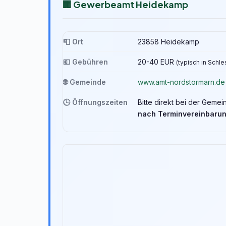
🏢 Gewerbeamt Heidekamp
📮 Ort
23858 Heidekamp
💶 Gebühren
20-40 EUR
(typisch in Schl
🌐 Gemeinde
www.amt-nordstormarn.de
🕒 Öffnungszeiten
Bitte direkt bei der Geme
nach Terminvereinbaru