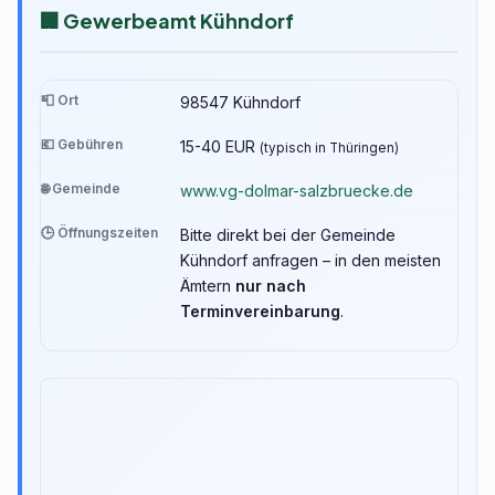
🏢 Gewerbeamt Kühndorf
📮 Ort
98547 Kühndorf
💶 Gebühren
15-40 EUR
(typisch in Thüringen)
🌐 Gemeinde
www.vg-dolmar-salzbruecke.de
🕒 Öffnungszeiten
Bitte direkt bei der Gemeinde
Kühndorf anfragen – in den meisten
Ämtern
nur nach
Terminvereinbarung
.