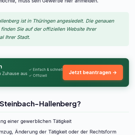
n möchte, muss sein Gewerbe hier anmelden.
enberg ist in Thüringen angesiedelt. Die genauen
inden Sie auf der offiziellen Website Ihrer
 Ihrer Stadt.
n
✓ Einfach & schnell
Jetzt beantragen →
n Zuhause aus
✓ Offiziell
 Steinbach-Hallenberg?
g einer gewerblichen Tätigkeit
zug, Änderung der Tätigkeit oder der Rechtsform