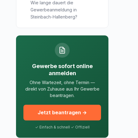
Wie lange dauert die
Gewerbeanmeldung in
Steinbach-Hallenberg?
Gewerbe sofort online
anmelden
Ohne Wartezeit, ohne Termin —
direkt von Zuhause aus Ihr Gewerbe
beantragen.
Jetzt beantragen →
✓ Einfach & schnell ✓ Offiziell