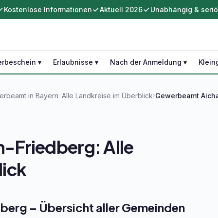
Kostenlose Informationen
Aktuell 2026
Unabhängig & seri
rbeschein ▾
Erlaubnisse ▾
Nach der Anmeldung ▾
Klein
rbeamt in Bayern: Alle Landkreise im Überblick
Gewerbeamt Aicha
›
Friedberg: Alle
ick
erg – Übersicht aller Gemeinden