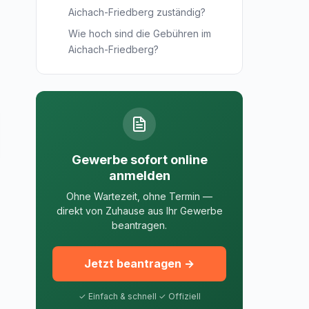
Aichach-Friedberg zuständig?
Wie hoch sind die Gebühren im
Aichach-Friedberg?
Gewerbe sofort online
anmelden
Ohne Wartezeit, ohne Termin —
direkt von Zuhause aus Ihr Gewerbe
beantragen.
Jetzt beantragen →
✓ Einfach & schnell ✓ Offiziell