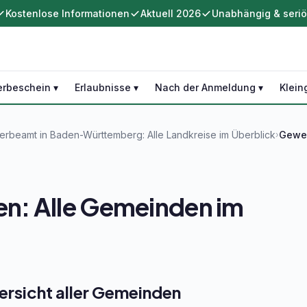
Kostenlose Informationen
Aktuell 2026
Unabhängig & seri
rbeschein ▾
Erlaubnisse ▾
Nach der Anmeldung ▾
Klein
rbeamt in Baden-Württemberg: Alle Landkreise im Überblick
Gewer
›
n: Alle Gemeinden im
rsicht aller Gemeinden