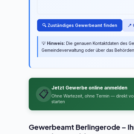
🔍 Zuständiges Gewerbeamt finden
📍
💡
Hinweis:
Die genauen Kontaktdaten des Gew
Gemeindeverwaltung oder über das Behördenp
Jetzt Gewerbe online anmelden
📋
Ohne Wartezeit, ohne Termin — direkt v
starten
Gewerbeamt Berlingerode – Ihre