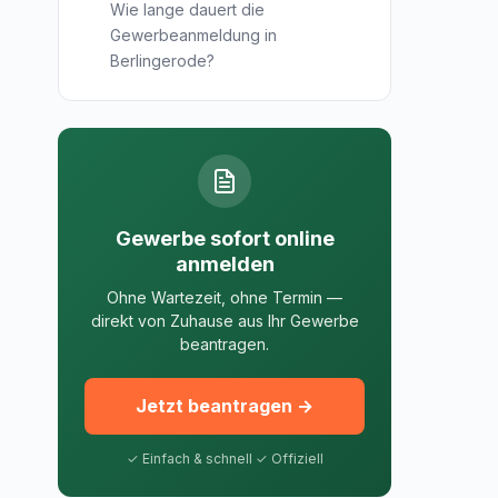
Wie lange dauert die
Gewerbeanmeldung in
Berlingerode?
Gewerbe sofort online
anmelden
Ohne Wartezeit, ohne Termin —
direkt von Zuhause aus Ihr Gewerbe
beantragen.
Jetzt beantragen →
✓ Einfach & schnell ✓ Offiziell