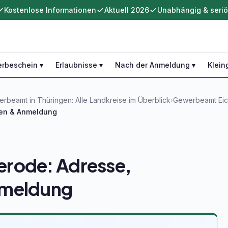
Kostenlose Informationen
Aktuell 2026
Unabhängig & seri
rbeschein ▾
Erlaubnisse ▾
Nach der Anmeldung ▾
Klein
rbeamt in Thüringen: Alle Landkreise im Überblick
Gewerbeamt Eich
›
ten & Anmeldung
rode: Adresse,
nmeldung