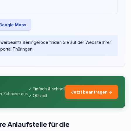
 Google Maps
erbeamts Berlingerode finden Sie auf der Website Ihrer
ortal Thüringen.
✓ Einfach & schnell
Jetzt beantragen →
on Zuhause aus
✓ Offiziell
 Anlaufstelle für die