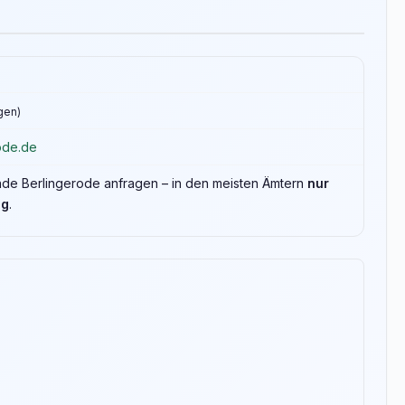
ngen)
ode.de
inde Berlingerode anfragen – in den meisten Ämtern
nur
ng
.