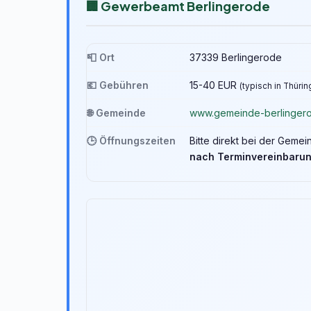
🏢 Gewerbeamt Berlingerode
📮 Ort
37339 Berlingerode
💶 Gebühren
15-40 EUR
(typisch in Thüri
🌐 Gemeinde
www.gemeinde-berlinger
🕒 Öffnungszeiten
Bitte direkt bei der Geme
nach Terminvereinbaru