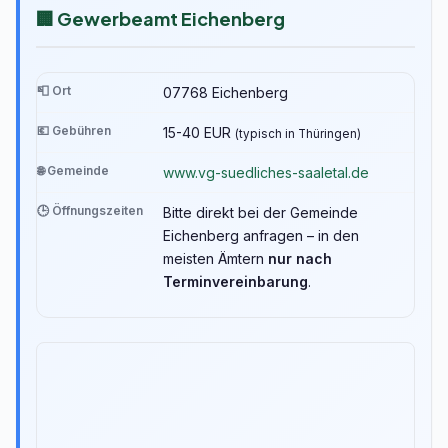
🏢 Gewerbeamt Eichenberg
📮 Ort
07768 Eichenberg
💶 Gebühren
15-40 EUR
(typisch in Thüringen)
🌐 Gemeinde
www.vg-suedliches-saaletal.de
🕒 Öffnungszeiten
Bitte direkt bei der Gemeinde
Eichenberg anfragen – in den
meisten Ämtern
nur nach
Terminvereinbarung
.