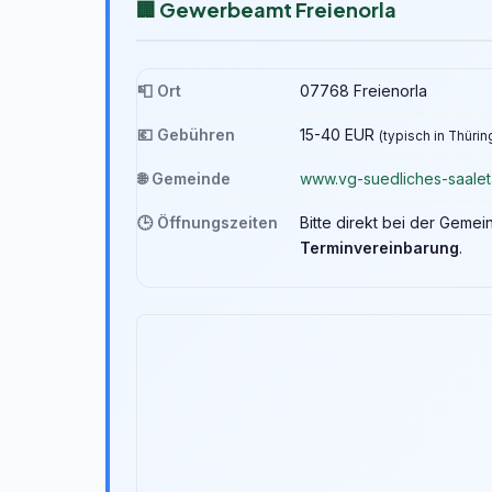
🏢 Gewerbeamt Freienorla
📮 Ort
07768 Freienorla
💶 Gebühren
15-40 EUR
(typisch in Thüri
🌐 Gemeinde
www.vg-suedliches-saalet
🕒 Öffnungszeiten
Bitte direkt bei der Geme
Terminvereinbarung
.