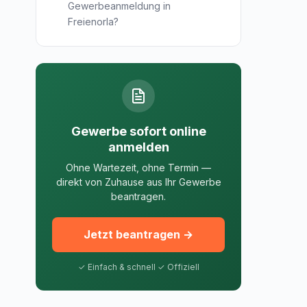
Gewerbeanmeldung in
Freienorla?
Gewerbe sofort online
anmelden
Ohne Wartezeit, ohne Termin —
direkt von Zuhause aus Ihr Gewerbe
beantragen.
Jetzt beantragen →
✓ Einfach & schnell ✓ Offiziell