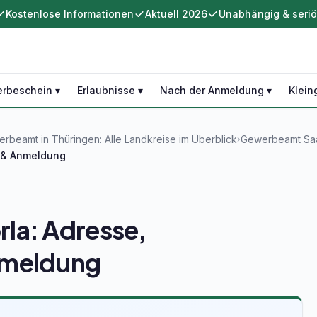
Kostenlose Informationen
Aktuell 2026
Unabhängig & seri
rbeschein ▾
Erlaubnisse ▾
Nach der Anmeldung ▾
Klein
rbeamt in Thüringen: Alle Landkreise im Überblick
Gewerbeamt Saal
›
n & Anmeldung
la: Adresse,
nmeldung