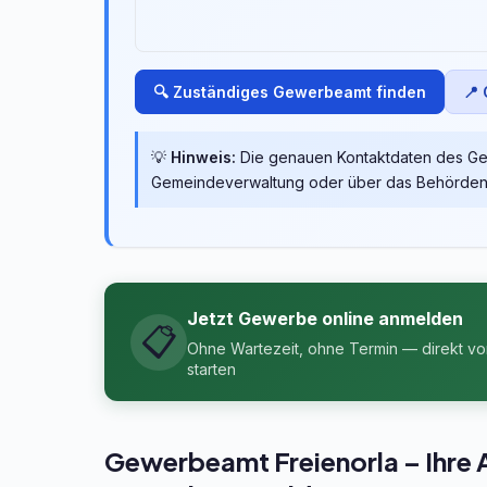
🔍 Zuständiges Gewerbeamt finden
📍
💡
Hinweis:
Die genauen Kontaktdaten des Gew
Gemeindeverwaltung oder über das Behördenp
Jetzt Gewerbe online anmelden
📋
Ohne Wartezeit, ohne Termin — direkt v
starten
Gewerbeamt Freienorla – Ihre An