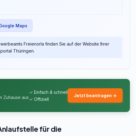
 Google Maps
erbeamts Freienorla finden Sie auf der Website Ihrer
ortal Thüringen.
✓ Einfach & schnell
Jetzt beantragen →
on Zuhause aus
✓ Offiziell
laufstelle für die