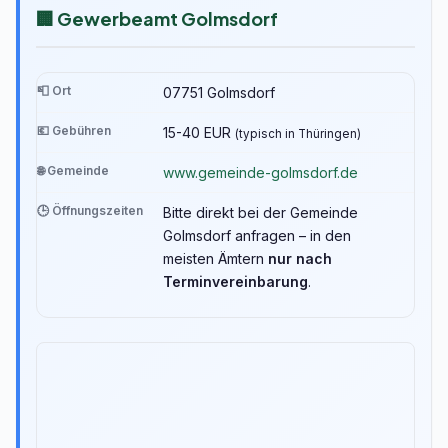
🏢 Gewerbeamt Golmsdorf
📮 Ort
07751 Golmsdorf
💶 Gebühren
15-40 EUR
(typisch in Thüringen)
🌐 Gemeinde
www.gemeinde-golmsdorf.de
🕒 Öffnungszeiten
Bitte direkt bei der Gemeinde
Golmsdorf anfragen – in den
meisten Ämtern
nur nach
Terminvereinbarung
.