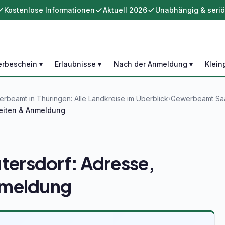
Kostenlose Informationen
Aktuell 2026
Unabhängig & seri
rbeschein ▾
Erlaubnisse ▾
Nach der Anmeldung ▾
Klein
rbeamt in Thüringen: Alle Landkreise im Überblick
Gewerbeamt Saal
›
eiten & Anmeldung
ersdorf: Adresse,
nmeldung