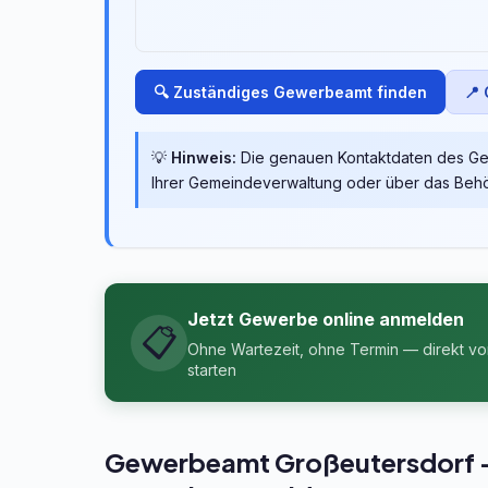
🔍 Zuständiges Gewerbeamt finden
📍
💡
Hinweis:
Die genauen Kontaktdaten des Ge
Ihrer Gemeindeverwaltung oder über das Behö
Jetzt Gewerbe online anmelden
📋
Ohne Wartezeit, ohne Termin — direkt v
starten
Gewerbeamt Großeutersdorf – I