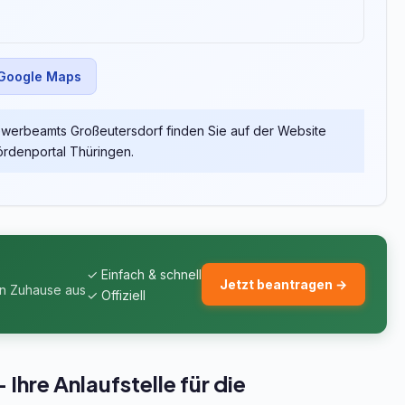
 Google Maps
werbeamts Großeutersdorf finden Sie auf der Website
rdenportal Thüringen.
✓ Einfach & schnell
Jetzt beantragen →
on Zuhause aus
✓ Offiziell
hre Anlaufstelle für die