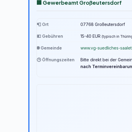
🏢 Gewerbeamt Großeutersdorf
📮 Ort
07768 Großeutersdorf
💶 Gebühren
15-40 EUR
(typisch in Thüri
🌐 Gemeinde
www.vg-suedliches-saalet
🕒 Öffnungszeiten
Bitte direkt bei der Geme
nach Terminvereinbaru