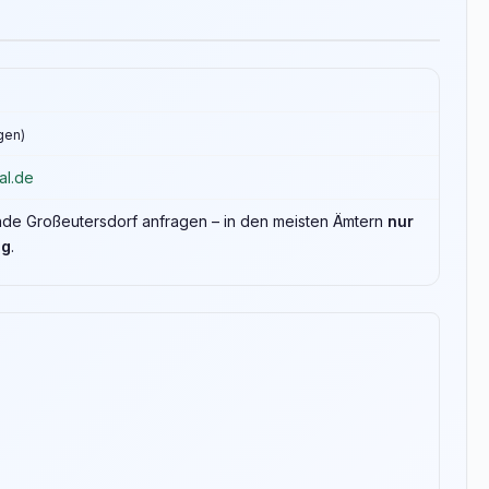
ngen)
al.de
inde Großeutersdorf anfragen – in den meisten Ämtern
nur
ng
.