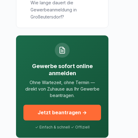
Wie lange dauert die
Gewerbeanmeldung in
Großeutersdorf?
Gewerbe sofort online
anmelden
Ohne Wartezeit, ohne Termin —
direkt von Zuhause aus Ihr Gewerbe
beantragen.
Jetzt beantragen →
✓ Einfach & schnell ✓ Offiziell