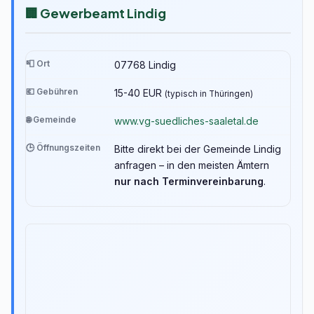
🏢 Gewerbeamt Lindig
📮 Ort
07768 Lindig
💶 Gebühren
15-40 EUR
(typisch in Thüringen)
🌐 Gemeinde
www.vg-suedliches-saaletal.de
🕒 Öffnungszeiten
Bitte direkt bei der Gemeinde Lindig
anfragen – in den meisten Ämtern
nur nach Terminvereinbarung
.