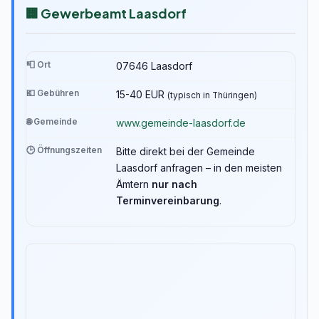
🏢 Gewerbeamt Laasdorf
📮 Ort
07646 Laasdorf
💶 Gebühren
15-40 EUR
(typisch in Thüringen)
🌐 Gemeinde
www.gemeinde-laasdorf.de
🕒 Öffnungszeiten
Bitte direkt bei der Gemeinde
Laasdorf anfragen – in den meisten
Ämtern
nur nach
Terminvereinbarung
.