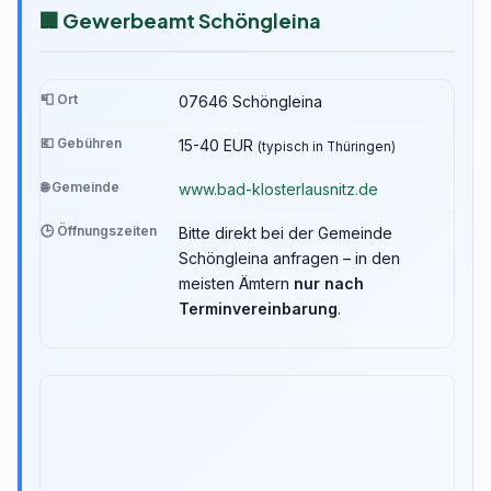
🏢 Gewerbeamt Schöngleina
📮 Ort
07646 Schöngleina
💶 Gebühren
15-40 EUR
(typisch in Thüringen)
🌐 Gemeinde
www.bad-klosterlausnitz.de
🕒 Öffnungszeiten
Bitte direkt bei der Gemeinde
Schöngleina anfragen – in den
meisten Ämtern
nur nach
Terminvereinbarung
.