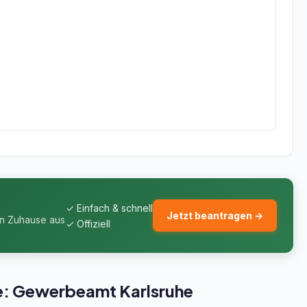
✓ Einfach & schnell
Jetzt beantragen →
on Zuhause aus
✓ Offiziell
he: Gewerbeamt Karlsruhe