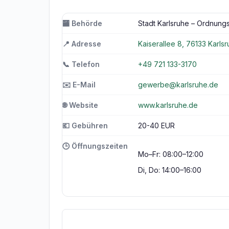
🏧 Behörde
Stadt Karlsruhe – Ordnun
📍 Adresse
Kaiserallee 8, 76133 Karls
📞 Telefon
+49 721 133-3170
✉️ E-Mail
gewerbe@karlsruhe.de
🌐 Website
www.karlsruhe.de
💶 Gebühren
20-40 EUR
🕒 Öffnungszeiten
Mo–Fr: 08:00–12:00
Di, Do: 14:00–16:00