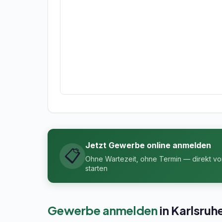
Jetzt Gewerbe online anmelden
📋
Ohne Wartezeit, ohne Termin — direkt v
starten
Gewerbe anmelden
in Karlsru