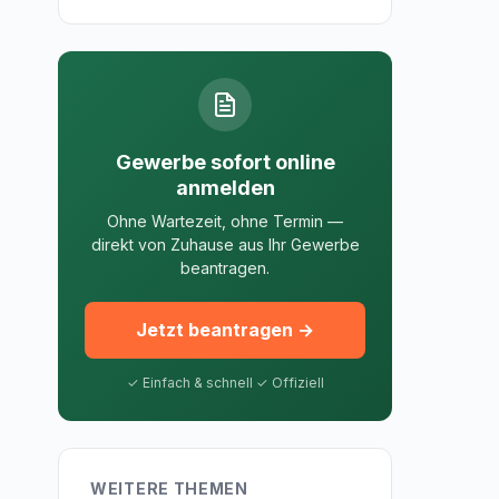
Gewerbe sofort online
anmelden
Ohne Wartezeit, ohne Termin —
direkt von Zuhause aus Ihr Gewerbe
beantragen.
Jetzt beantragen →
✓ Einfach & schnell ✓ Offiziell
WEITERE THEMEN