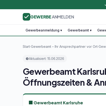
GEWERBE
ANMELDEN
Gewerbeanmeldung ▾
Gewerbeamt ▾
Gewe
Start
Gewerbeamt – Ihr Ansprechpartner vor Ort
Gewe
›
›
Aktualisiert: 15.06.2026
Gewerbeamt Karlsruh
Öffnungszeiten & A
🏢 Gewerbeamt Karlsruhe